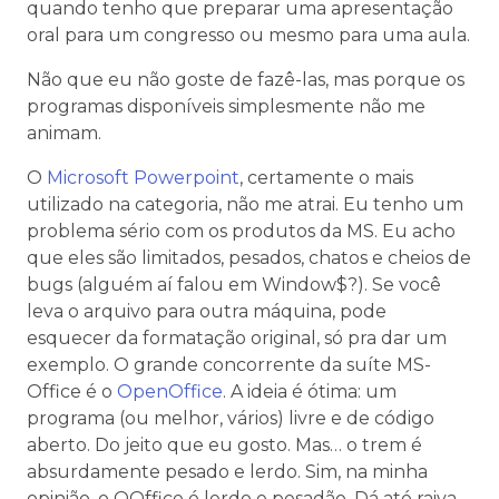
quando tenho que preparar uma apresentação
oral para um congresso ou mesmo para uma aula.
Não que eu não goste de fazê-las, mas porque os
programas disponíveis simplesmente não me
animam.
O
Microsoft Powerpoint
, certamente o mais
utilizado na categoria, não me atrai. Eu tenho um
problema sério com os produtos da MS. Eu acho
que eles são limitados, pesados, chatos e cheios de
bugs (alguém aí falou em Window$?). Se você
leva o arquivo para outra máquina, pode
esquecer da formatação original, só pra dar um
exemplo. O grande concorrente da suíte MS-
Office é o
OpenOffice
. A ideia é ótima: um
programa (ou melhor, vários) livre e de código
aberto. Do jeito que eu gosto. Mas… o trem é
absurdamente pesado e lerdo. Sim, na minha
opinião, o OOffice é lerdo e pesadão. Dá até raiva