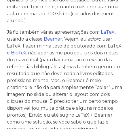
editar um texto nele, quanto mais preparar uma
aula com mais de 100 slides (coitados dos meus
alunos..).
Já fiz também várias apresentações com
LaTeX
,
usando a classe
Beamer
. Vejam, eu
adoro
usar
LaTeX. Fazer minha tese de doutorado com LaTeX
e
BibTeX
não apenas me poupou uns dois meses
do prazo final (para diagramação e revisão das
referências bibliográficas) mas também gerou um
resultado que não deve nada a livros editados
profissionalmente. Mas.. o Beamer é meio
chatinho, e não dá para simplesmente “colar” uma
imagem no slide ou alterar o layout com dois
cliques do mouse. É preciso ter um certo tempo
disponível (ou muita prática e alguns modelos
prontos). Então eu até sugiro LaTeX + Beamer
como uma solução, se você sabe o que faz e
procura um resultado bem profissional.