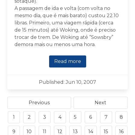
sotaque).
A passagem de ida e volta (com volta no
mesmo dia, que é mais barato) custou 22.10
libras. Primeiro, uma viagem rápida (cerca
de 15 minutos) até Woking, onde é preciso
trocar de trem. De Woking até “Sowsbry”
demora mais ou menos uma hora.
Read more
Published: Jun 10, 2007
Previous
Next
1
2
3
4
5
6
7
8
9
10
11
12
13
14
15
16