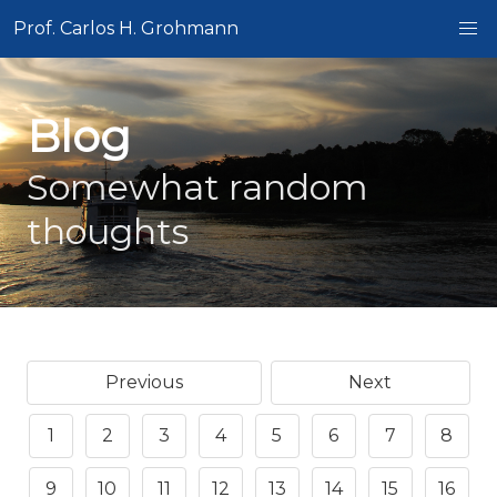
Prof. Carlos H. Grohmann
Blog
Somewhat random
thoughts
Previous
Next
1
2
3
4
5
6
7
8
9
10
11
12
13
14
15
16